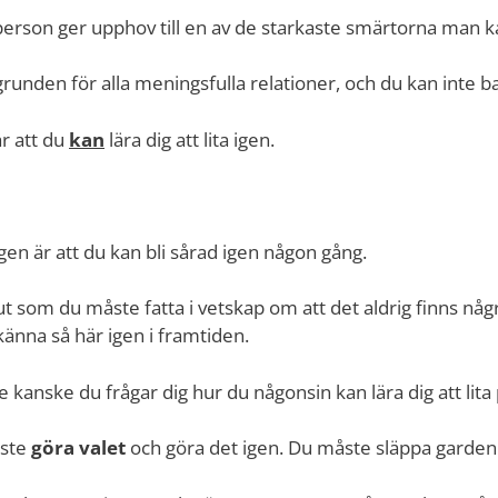
person ger upphov till en av de starkaste smärtorna man ka
runden för alla meningsfulla relationer, och du kan inte b
r att du
kan
lära dig att lita igen.
gen är att du kan bli sårad igen någon gång.
slut som du måste fatta i vetskap om att det aldrig finns någr
änna så här igen i framtiden.
 kanske du frågar dig hur du någonsin kan lära dig att lita
åste
göra valet
och göra det igen. Du måste släppa garden 