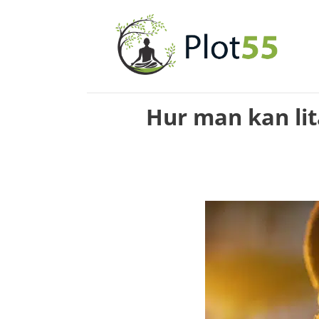
Hoppa
till
innehåll
Hur man kan lita