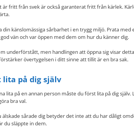
 är fritt från svek är också garanterat fritt från kärlek. Kär
ärta.
sa din känslomässiga sårbarhet i en trygg miljö. Prata med 
 god vän och var öppen med dem om hur du känner dig.
em underförstått, men handlingen att öppna sig visar dett
förstärker övertygelsen i ditt sinne att tillit är en bra sak.
 lita på dig själv
a lita på en annan person måste du först lita på dig själv.
öra bra val.
u älskade sårade dig betyder det inte att du har dåligt omd
är du släppte in dem.