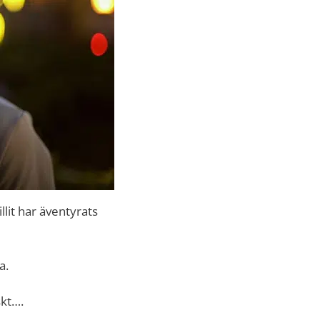
llit har äventyrats
a.
skt….