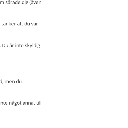
som sårade dig (även
e tänker att du var
 Du är inte skyldig
nd, men du
inte något annat till