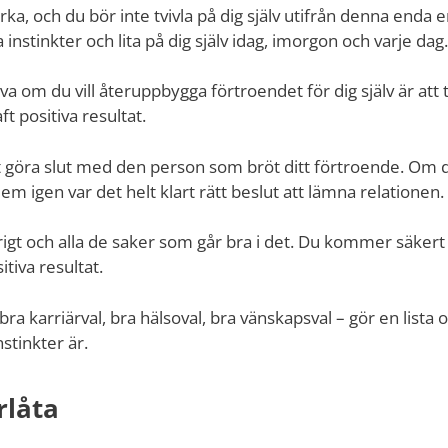
arka, och du bör inte tvivla på dig själv utifrån denna enda 
stinkter och lita på dig själv idag, imorgon och varje dag.
va om du vill återuppbygga förtroendet för dig själv är att t
ft positiva resultat.
tt göra slut med den person som bröt ditt förtroende. Om du
dem igen var det helt klart rätt beslut att lämna relationen.
övrigt och alla de saker som går bra i det. Du kommer säkert
tiva resultat.
ra karriärval, bra hälsoval, bra vänskapsval – gör en lista 
stinkter är.
örlåta