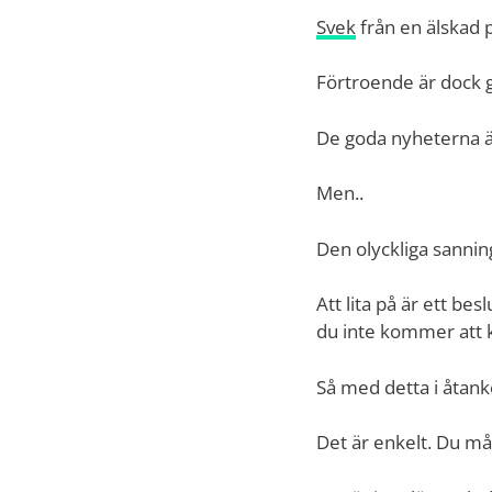
Svek
från en älskad 
Förtroende är dock g
De goda nyheterna ä
Men..
Den olyckliga sannin
Att lita på är ett be
du inte kommer att k
Så med detta i åtanke
Det är enkelt. Du m