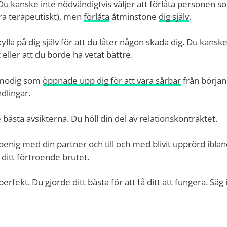
. Du kanske inte nödvändigtvis väljer att förlåta personen 
ra terapeutiskt), men
förlåta
åtminstone
dig själv
.
kylla på dig själv för att du låter någon skada dig. Du kansk
t eller att du borde ha vetat bättre.
 modig som
öppnade upp dig för att vara sårbar
från början.
dlingar.
ästa avsikterna. Du höll din del av relationskontraktet.
 oenig med din partner och till och med blivit upprörd ibla
å ditt förtroende brutet.
erfekt. Du gjorde ditt bästa för att få ditt att fungera. Säg 