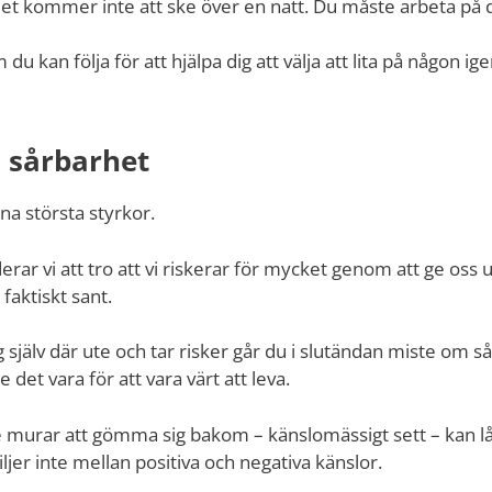
 det kommer inte att ske över en natt. Du måste arbeta på 
 du kan följa för att hjälpa dig att välja att lita på någon 
 sårbarhet
na största styrkor.
ar vi att tro att vi riskerar för mycket genom att ge oss u
faktiskt sant.
 själv där ute och tar risker går du i slutändan miste om så
 det vara för att vara värt att leva.
 murar att gömma sig bakom – känslomässigt sett – kan lå
jer inte mellan positiva och negativa känslor.