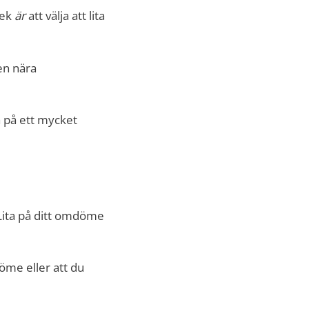
lek
är
att välja att lita
en nära
a på ett mycket
 Lita på ditt omdöme
öme eller att du