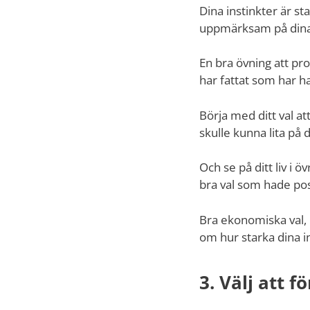
Dina instinkter är st
uppmärksam på dina in
En bra övning att pro
har fattat som har ha
Börja med ditt val a
skulle kunna lita på 
Och se på ditt liv i 
bra val som hade posi
Bra ekonomiska val, b
om hur starka dina in
3. Välj att f