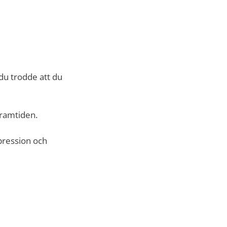
du trodde att du
framtiden.
epression och