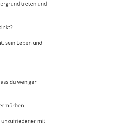
ntergrund treten und
sinkt?
t, sein Leben und
dass du weniger
 zermürben.
r unzufriedener mit