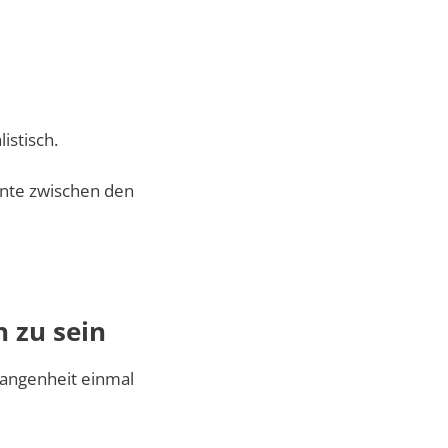
istisch.
ente zwischen den
h zu sein
rgangenheit einmal