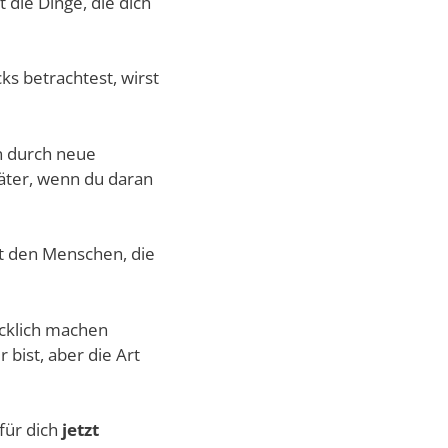
t die Dinge, die dich
ks betrachtest, wirst
n durch neue
päter, wenn du daran
mit den Menschen, die
ücklich machen
bist, aber die Art
für dich
jetzt