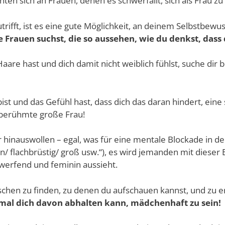
chten sich an Frauen, denen es schwerfällt, sich als Frau zu
trifft, ist es eine gute Möglichkeit, an deinem Selbstbewus
e Frauen suchst, die so aussehen, wie du denkst, dass 
aare hast und dich damit nicht weiblich fühlst, suche dir
st und das Gefühl hast, dass dich das daran hindert, eine 
 berühmte große Frau!
r hinauswollen – egal, was für eine mentale Blockade in d
ünn/ flachbrüstig/ groß usw.“), es wird jemanden mit dieser
werfend und feminin aussieht.
chen zu finden, zu denen du aufschauen kannst, und zu 
mal dich davon abhalten kann, mädchenhaft zu sein!