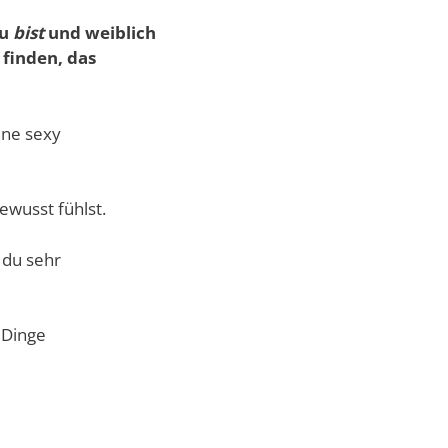
au
bist
und weiblich
 finden, das
ine sexy
bewusst fühlst.
 du sehr
 Dinge