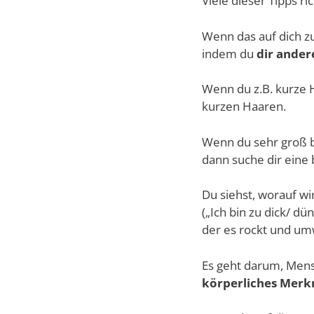
Viele dieser Tipps ri
Wenn das auf dich zu
indem du
dir ander
Wenn du z.B. kurze H
kurzen Haaren.
Wenn du sehr groß bi
dann suche dir eine
Du siehst, worauf wi
(„Ich bin zu dick/ d
der es rockt und um
Es geht darum, Mens
körperliches Merk