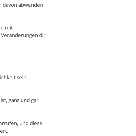
ich davon abwenden
du mit
e Veränderungen dir
chkeit sein,
lst, ganz und gar
orrufen, und diese
ert.