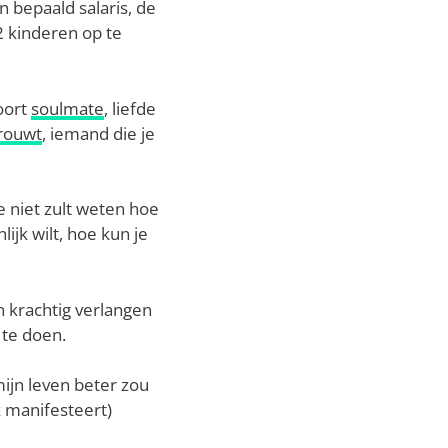
n bepaald salaris, de
2 kinderen op te
soort
soulmate
, liefde
trouwt
, iemand die je
 niet zult weten hoe
ijk wilt, hoe kun je
en krachtig verlangen
m te doen.
mijn leven beter zou
k manifesteert)