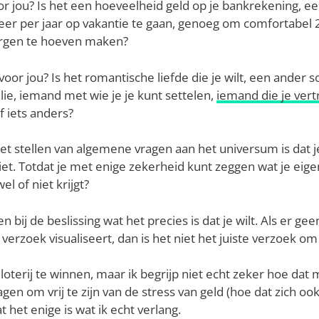
or jou? Is het een hoeveelheid geld op je bankrekening, ee
eer per jaar op vakantie te gaan, genoeg om comfortabel 
orgen te hoeven maken?
oor jou? Is het romantische liefde die je wilt, een ander 
lie, iemand met wie je je kunt settelen,
iemand die je ver
of iets anders?
 stellen van algemene vragen aan het universum is dat je
et. Totdat je met enige zekerheid kunt zeggen wat je eigenl
el of niet krijgt?
en bij de beslissing wat het precies is dat je wilt. Als er ge
je verzoek visualiseert, dan is het niet het juiste verzoek o
loterij te winnen, maar ik begrijp niet echt zeker hoe dat 
gen om vrij te zijn van de stress van geld (hoe dat zich oo
 het enige is wat ik echt verlang.