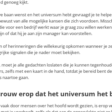
d genoeg kijkt.
we baan wenst en het universum hebt gevraagd je te helpe
ewust van alle mogelijke kansen die zich voordoen. Missc
ie voor een bedrijf werkt waar je graag zou willen werken
n of dat hij je aan zijn manager kan voorstellen.
n of herinneringen die willekeurig opkomen wanneer je z
grijke signalen die je nader moet bekijken.
n, moet je alle gedachten loslaten die je kunnen tegenhoud
zelfs met een kaart in de hand, totdat je bereid bent de
ns naartoe gaan.
rtrouw erop dat het universum het 
e vaak door mensen over het hoofd wordt gezien, is erop 
met je voorheeft, zelfs als dat aan de oppervlakte niet zo li