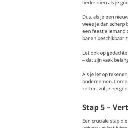
herkennen als je goe
Dus, als je een nieu
wees je dan scherp b
een feestje iemand d
banen beschikbaar zij
Let ook op gedachte
– dat zijn vaak belan
Als je let op tekene
ondernemen. Immers, 
zetten, zul je nerge
Stap 5 – Ve
Een cruciale stap di
universum het juiste 