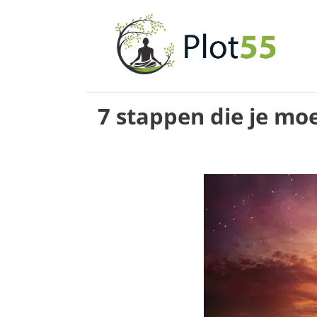
Ga
naar
de
inhoud
7 stappen die je mo