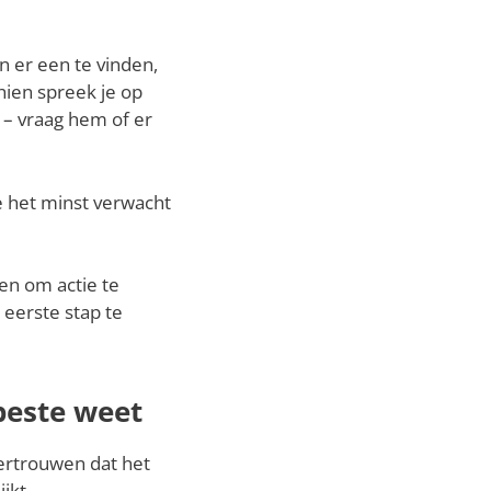
n er een te vinden,
hien spreek je op
 – vraag hem of er
e het minst verwacht
en om actie te
 eerste stap te
beste weet
vertrouwen dat het
jkt.