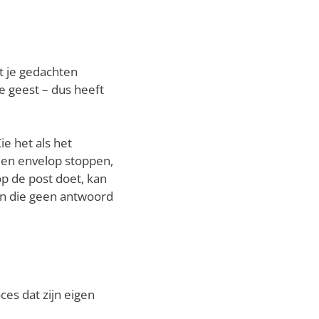
t je gedachten
e geest – dus heeft
e het als het
 een envelop stoppen,
p de post doet, kan
kan die geen antwoord
ces dat zijn eigen