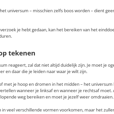
het universum – misschien zelfs boos worden – dient geen
 verzoek je hebt gedaan, kan het bereiken van het einddoe
duren.
 op tekenen
m reageert, zal dat niet altijd duidelijk zijn. Je moet je 
er en daar die je leiden naar waar je wilt zijn.
f met je hoop en dromen in het midden – het universum k
vertellen wanneer je linksaf en wanneer je rechtsaf moet. A
odlopende weg bereiken en moet je jezelf weer omdraaien.
n veel verschillende vormen voorkomen, maar het zullen e