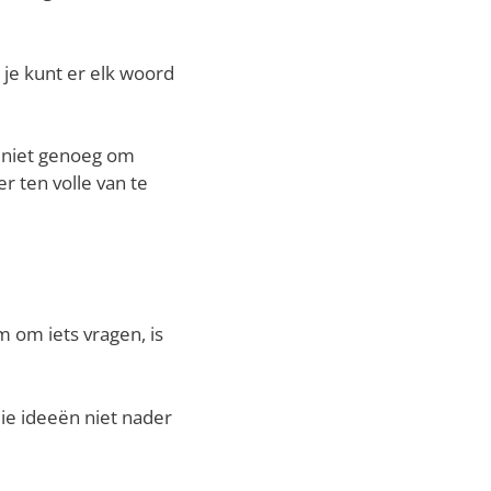
– je kunt er elk woord
s niet genoeg om
 ten volle van te
m om iets vragen, is
 die ideeën niet nader