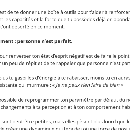
 est de te donner une boîte à outils pour t’aider à renforcer
sant les capacités et la force que tu possèdes déjà en abon
s t’ont déserté en ce moment.
ment : personne n’est parfait.
r renverser ton état d’esprit négatif est de faire le point 
er un peu de répit et de te rappeler que personne n’est parf
plus tu gaspilles d’énergie à te rabaisser, moins tu en aura
sistante qui murmure : «
Je ne peux rien faire de bien »
 possible de reprogrammer ton paramètre par défaut du nég
 changements à ta perception et à ton comportement habi
 sont peut-être petites, mais elles pèsent plus lourd que 
it de créer une dynamique qui fera de toi une force de positi