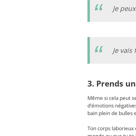
Je peux
Je vais
3. Prends u
Même si cela peut s
d’émotions négatives
bain plein de bulles 
Ton corps laborieux e
monde ou que tu te b