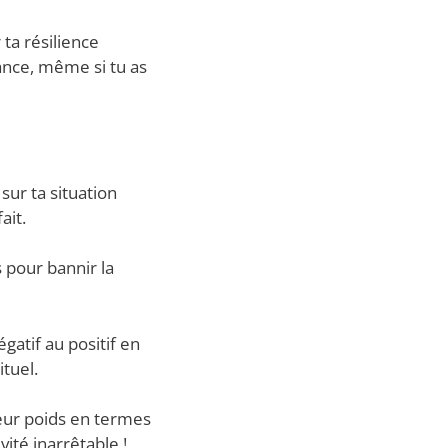
 ta résilience
dance, même si tu as
sur ta situation
ait.
s pour bannir la
atif au positif en
tuel.
leur poids en termes
vité inarrêtable !