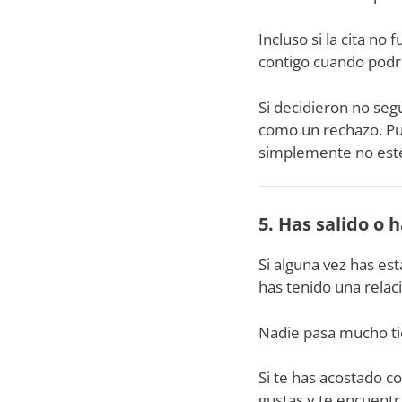
Incluso si la cita no
contigo cuando podr
Si decidieron no segu
como un rechazo. Pu
simplemente no esté
5. Has salido o 
Si alguna vez has es
has tenido una relac
Nadie pasa mucho tiem
Si te has acostado co
gustas y te encuentra