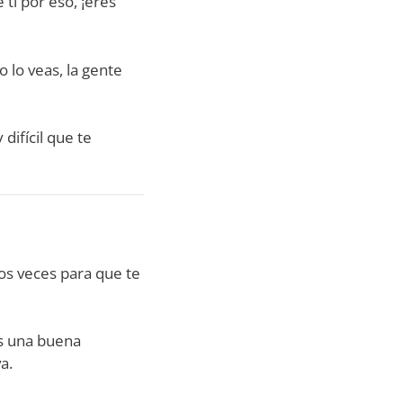
 ti por eso, ¡eres
 lo veas, la gente
difícil que te
dos veces para que te
es una buena
a.