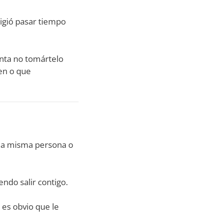
eligió pasar tiempo
tenta no tomártelo
en o que
n la misma persona o
endo salir contigo.
 es obvio que le