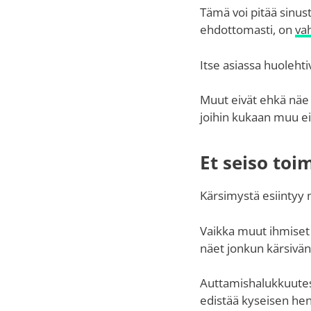
Tämä voi pitää sinust
ehdottomasti, on
va
Itse asiassa huolehtiv
Muut eivät ehkä näe s
joihin kukaan muu ei
Et seiso to
Kärsimystä esiintyy
Vaikka muut ihmiset v
näet jonkun kärsivän,
Auttamishalukkuutesi
edistää kyseisen henk