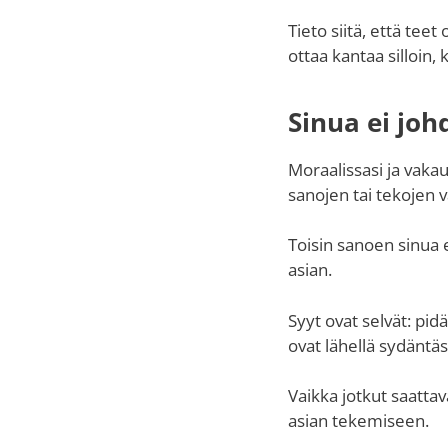
Tieto siitä, että tee
ottaa kantaa silloin,
Sinua ei joh
Moraalissasi ja vaka
sanojen tai tekojen v
Toisin sanoen sinua e
asian.
Syyt ovat selvät: pid
ovat lähellä sydäntäs
Vaikka jotkut saattav
asian tekemiseen.