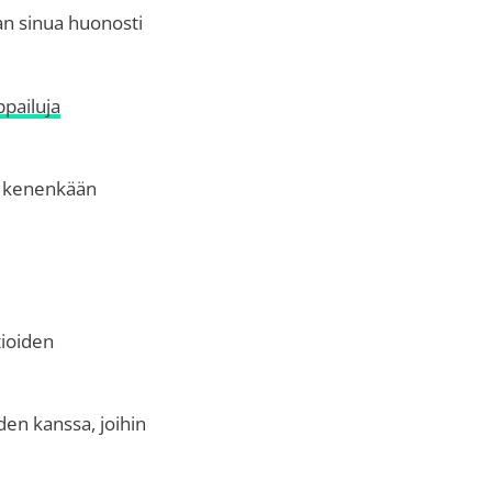
van sinua huonosti
pailuja
lä kenenkään
tioiden
den kanssa, joihin