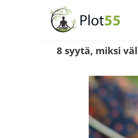
Siirry
sisältöön
8 syytä, miksi vä