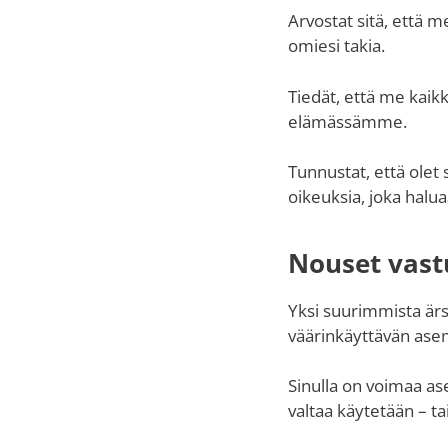
Arvostat sitä, että m
omiesi takia.
Tiedät, että me kai
elämässämme.
Tunnustat, että olet
oikeuksia, joka hal
Nouset vast
Yksi suurimmista ärs
väärinkäyttävän ase
Sinulla on voimaa as
valtaa käytetään – ta