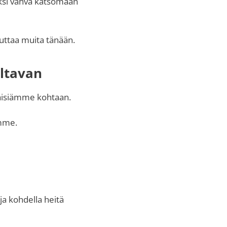
ksi vahva katsomaan
auttaa muita tänään.
eltavan
mäisiämme kohtaan.
mme.
ja kohdella heitä