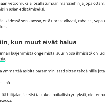
mään vetoomuksia, osallistumaan marsseihin ja jopa ottam
misiin asian edistämiseksi.
i kädessä sen kanssa, että uhraat aikaasi, rahojasi, vapaut
kesi.
iin, kun muut eivät halua
nnan laajemmista ongelmista, suurin osa ihmisistä on luo
sia
.
 ymmärtää asioita paremmin, saati sitten tehdä niille jota
e sinä.
tää hiilijalanjälkeäsi tai tukea paikallisia yrityksiä, olet enn
isessa.