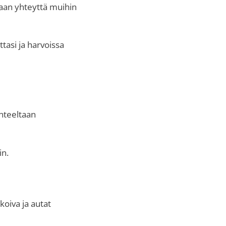
aan yhteyttä muihin
tasi ja harvoissa
nteeltaan
in.
akoiva ja autat