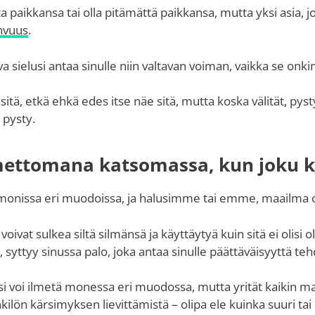
a paikkansa tai olla pitämättä paikkansa, mutta yksi asia, jo
hvuus
.
a sielusi antaa sinulle niin valtavan voiman, vaikka se onkin
itä, etkä ehkä edes itse näe sitä, mutta koska välität, pys
 pysty.
imettomana katsomassa, kun joku k
 monissa eri muodoissa, ja halusimme tai emme, maailma o
oivat sulkea siltä silmänsä ja käyttäytyä kuin sitä ei olisi 
 syttyy sinussa palo, joka antaa sinulle päättäväisyyttä tehd
 voi ilmetä monessa eri muodossa, mutta yrität kaikin mah
ilön kärsimyksen lievittämistä – olipa ele kuinka suuri tai