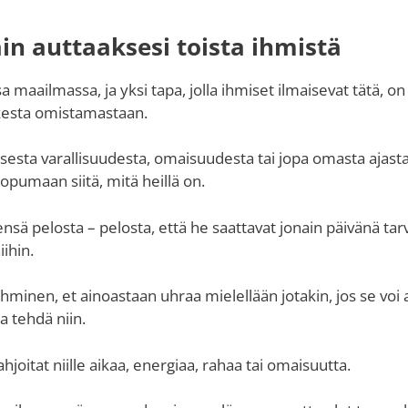
ain auttaaksesi toista ihmistä
aailmassa, ja yksi tapa, jolla ihmiset ilmaisevat tätä, on 
aikesta omistamastaan.
lisesta varallisuudesta, omaisuudesta tai jopa omasta ajasta
uopumaan siitä, mitä heillä on.
nsä pelosta – pelosta, että he saattavat jonain päivänä tarv
iihin.
 ihminen, et ainoastaan uhraa mielellään jotakin, jos se voi 
ia tehdä niin.
 lahjoitat niille aikaa, energiaa, rahaa tai omaisuutta.