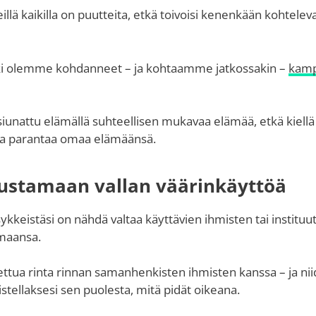
eillä kaikilla on puutteita, etkä toivoisi kenenkään kohtele
kki olemme kohdanneet – ja kohtaamme jatkossakin –
kamp
 siunattu elämällä suhteellisen mukavaa elämää, etkä kiel
uaa parantaa omaa elämäänsä.
ustamaan vallan väärinkäyttöä
ykkeistäsi on nähdä valtaa käyttävien ihmisten tai instituu
maansa.
ettua rinta rinnan samanhenkisten ihmisten kanssa – ja nii
istellaksesi sen puolesta, mitä pidät oikeana.