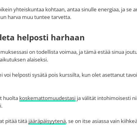
t oikein yhteiskuntaa kohtaan, antaa sinulle energiaa, ja se 
 kun harva muu tuntee tarvetta.
deta helposti harhaan
umuksessasi on todellista voimaa, ja tämä estää sinua jou
aikutuksen alaiseksi.
i voi helposti sysätä pois kurssilta, kun olet asettanut tavo
ät huolta
koskemattomuudestasi
ja välität intohimoisesti ni
i.
at pitää tätä
jääräpäisyytenä
, se on itse asiassa vain kiihk