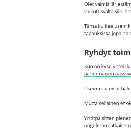
Olet valmis järjestä
vaikutusvaltaisiin ih
Tämä kulkee usein käs
tapauksissa jopa hen
Ryhdyt toim
Kun on kyse yhteisku
äärimmäisen passiivi
Useimmat eivät halua
Mutta sellainen et ol
Yrititpä sitten pienen
ongelman ratkaisem