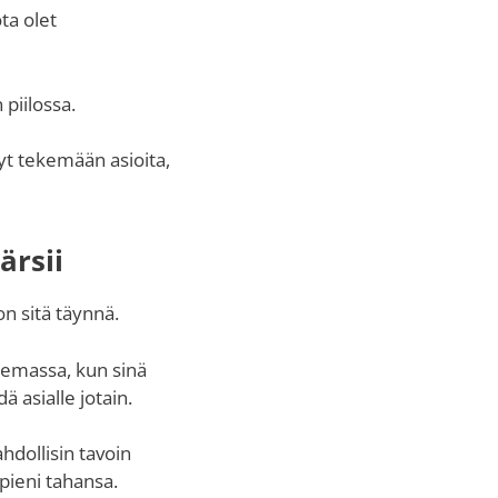
ta olet
 piilossa.
tyt tekemään asioita,
ärsii
n sitä täynnä.
olemassa, kun sinä
ä asialle jotain.
dollisin tavoin
 pieni tahansa.