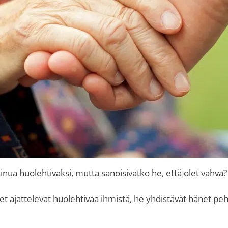
 sinua huolehtivaksi, mutta sanoisivatko he, että olet vahva?
t ajattelevat huolehtivaa ihmistä, he yhdistävät hänet p