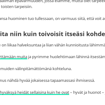
aailman epävarmuuden, jossa elämme, mutta olet tarpee
toisten tarpeisiin.
hansa huominen tuo tullessaan, on varmuus siitä, että voit 
ta niin kuin toivoisit itseäsi kohd
n liikaa halveksuntaa ja liian vähän kunnioitusta lähim
yttämään muita
ja pyrimme huolehtimaan lähinnä itsestä
 muiden välinpitämättömänä kohteluna.
umus nähdä hyvää jokaisessa tapaamassasi ihmisessä.
hyväksyä heidät sellaisina kuin he ovat
– hyvät ja huonot – 