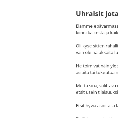
Uhraisit jot
Elämme epävarmassa m
kiinni kaikesta ja k
Oli kyse sitten rahal
vain ole halukkaita l
He toimivat näin ylee
asioita tai tukeutua n
Mutta sinä, välittävä
etsit usein tilaisuuks
Etsit hyviä asioita ja