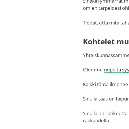
Sinäkin ymmärrät m
omien tarpeidesi ohi 
Tiedät, että mitä ta
Kohtelet mui
Yhteiskunnassamme o
Olemme
nopeita sy
Kaikki tämä ilmenee
Sinulla taas on taip
Sinulla on rohkeutta
rakkaudella.