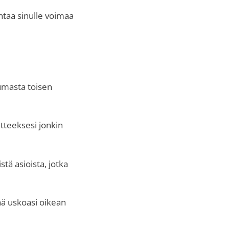
antaa sinulle voimaa
tumasta toisen
itteeksesi jonkin
istä asioista, jotka
eää uskoasi oikean