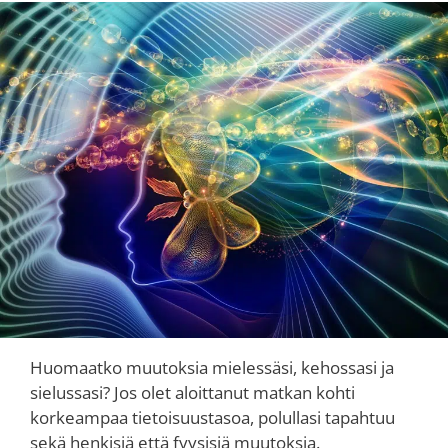
Huomaatko muutoksia mielessäsi, kehossasi ja
sielussasi? Jos olet aloittanut matkan kohti
korkeampaa tietoisuustasoa, polullasi tapahtuu
sekä henkisiä että fyysisiä muutoksia.