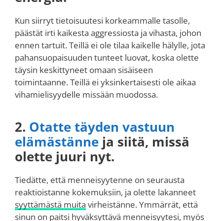
Kun siirryt tietoisuutesi korkeammalle tasolle,
päästät irti kaikesta aggressiosta ja vihasta, johon
ennen tartuit. Teillä ei ole tilaa kaikelle hälylle, jota
pahansuopaisuuden tunteet luovat, koska olette
täysin keskittyneet omaan sisäiseen
toimintaanne. Teillä ei yksinkertaisesti ole aikaa
vihamielisyydelle missään muodossa.
2.
Otatte täyden vastuun
elämästänne
ja siitä, missä
olette juuri nyt.
Tiedätte, että menneisyytenne on seurausta
reaktioistanne kokemuksiin, ja olette lakanneet
syyttämästä muita
virheistänne. Ymmärrät, että
sinun on paitsi hyväksyttävä menneisyytesi, myös