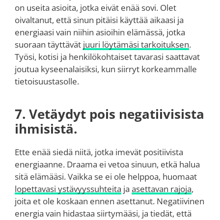
on useita asioita, jotka eivät enää sovi. Olet
oivaltanut, että sinun pitäisi käyttää aikaasi ja
energiaasi vain niihin asioihin elämässä, jotka
suoraan täyttävät
juuri löytämäsi tarkoituksen
.
Työsi, kotisi ja henkilökohtaiset tavarasi saattavat
joutua kyseenalaisiksi, kun siirryt korkeammalle
tietoisuustasolle.
7. Vetäydyt pois negatiivisista
ihmisistä.
Ette enää siedä niitä, jotka imevät positiivista
energiaanne. Draama ei vetoa sinuun, etkä halua
sitä elämääsi. Vaikka se ei ole helppoa, huomaat
lopettavasi ystävyyssuhteita
ja
asettavan rajoja
,
joita et ole koskaan ennen asettanut. Negatiivinen
energia vain hidastaa siirtymääsi, ja tiedät, että