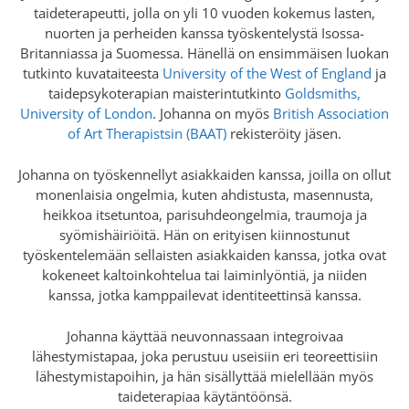
taideterapeutti, jolla on yli 10 vuoden kokemus lasten,
nuorten ja perheiden kanssa työskentelystä Isossa-
Britanniassa ja Suomessa. Hänellä on ensimmäisen luokan
tutkinto kuvataiteesta
University of the West of England
ja
taidepsykoterapian maisterintutkinto
Goldsmiths,
University of London
. Johanna on myös
British Association
of Art Therapistsin (BAAT)
rekisteröity jäsen.
Johanna on työskennellyt asiakkaiden kanssa, joilla on ollut
monenlaisia ongelmia, kuten ahdistusta, masennusta,
heikkoa itsetuntoa, parisuhdeongelmia, traumoja ja
syömishäiriöitä. Hän on erityisen kiinnostunut
työskentelemään sellaisten asiakkaiden kanssa, jotka ovat
kokeneet kaltoinkohtelua tai laiminlyöntiä, ja niiden
kanssa, jotka kamppailevat identiteettinsä kanssa.
Johanna käyttää neuvonnassaan integroivaa
lähestymistapaa, joka perustuu useisiin eri teoreettisiin
lähestymistapoihin, ja hän sisällyttää mielellään myös
taideterapiaa käytäntöönsä.