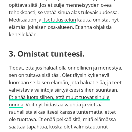
opittava siitä. Jos et sulje menneisyyden ovea
tehokkaasti, se vetää sinua alas tulevaisuudessa.
Meditaation ja
itsetutkiskelun
kautta omistat nyt
elämäsi jokaisen osa-alueen. Et anna ohjaksia
kenellekään.
3. Omistat tunteesi.
Tiedät, että jos haluat olla onnellinen ja menestyä,
sen on tultava sisältäsi. Olet täysin kykenevä
luomaan sellaisen elämän, jota haluat elää, ja teet
vahvistavia valintoja siirtyäksesi siihen suuntaan.
Et enää luota siihen, että muut tuovat sinulle
onnea
. Voit nyt hidastaa vauhtia ja viettää
rauhallista aikaa itsesi kanssa tuntematta, ettet
ole tuottava. Et enää pelkää sitä, mitä elämässä
saattaa tapahtua, koska olet valmistautunut