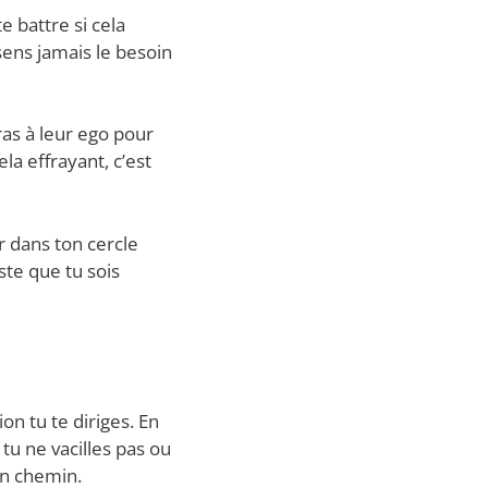
e battre si cela
sens jamais le besoin
as à leur ego pour
la effrayant, c’est
r dans ton cercle
ste que tu sois
on tu te diriges. En
 tu ne vacilles pas ou
ton chemin.