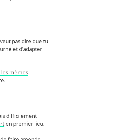
 veut pas dire que tu
ourné et d’adapter
e les mêmes
re.
is difficilement
rt
en premier lieu.
r de faire amende