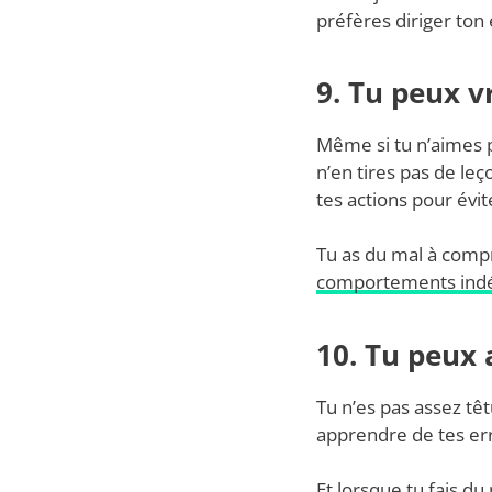
préfères diriger ton
9. Tu peux 
Même si tu n’aimes p
n’en tires pas de leç
tes actions pour évi
Tu as du mal à comp
comportements indé
10. Tu peux 
Tu n’es pas assez têt
apprendre de tes err
Et lorsque tu fais d