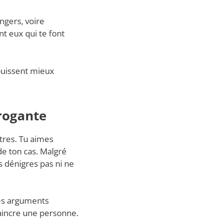
ngers, voire
nt eux qui te font
 puissent mieux
rrogante
utres. Tu aimes
de ton cas. Malgré
s dénigres pas ni ne
tes arguments
vaincre une personne.