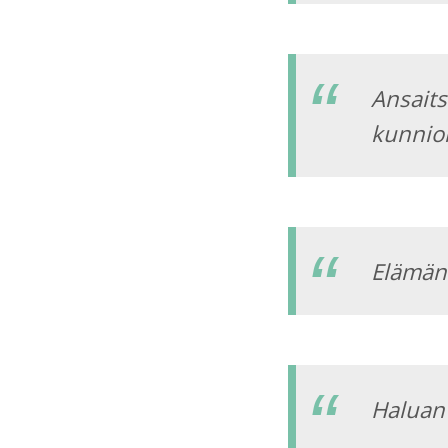
Ansait
kunnioi
Elämän
Haluan 