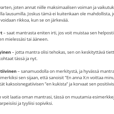
varten, joten annat niille maksimaalisen voiman ja vaikutuk
illa lausumilla. Joskus tämä ei kuitenkaan ole mahdollista,
voidaan rikkoa, kun se on järkevää.
yt
– saat mantrasta eniten irti, jos voit muistaa sen helposti
en mielessäsi tai ääneen.
yinen
– jotta mantra olisi tehokas, sen on keskityttävä tiet
ohtaat tässä ja nyt.
tiivinen
– sanamuodolla on merkitystä, ja hyvässä mantra
simerkiksi sen sijaan, että sanoisit ”En anna X:n voittaa minu
tät kaksoisnegatiivisen ”en kukista” ja korvaat sen positiivis
n voit laatia oman mantrasi, tässä on muutamia esimerkkejä,
rpeisiisi ja tyyliisi sopiviksi.