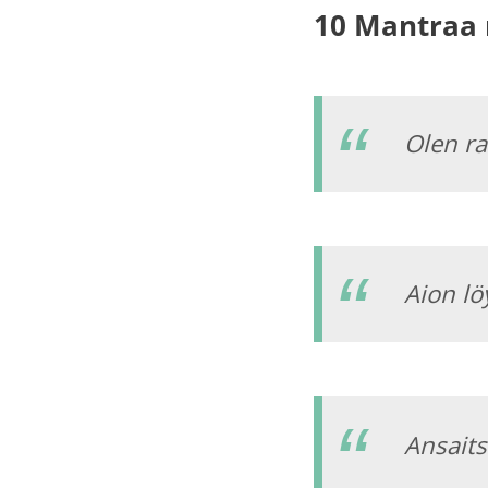
10 Mantraa 
Olen ra
Aion lö
Ansaits