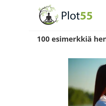
Siirry
sisältöön
100 esimerkkiä hen