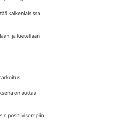
tää kaikenlaisissa
aan, ja luetellaan
 tarkoitus.
uksena on auttaa
sin positiivisempiin