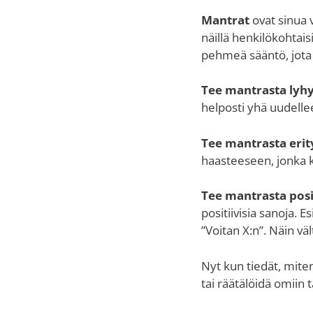
Mantrat
ovat sinua 
näillä henkilökohtais
pehmeä sääntö, jota 
Tee mantrasta lyh
helposti yhä uudelle
Tee mantrasta erit
haasteeseen, jonka k
Tee mantrasta posi
positiivisia sanoja. E
”Voitan X:n”. Näin väl
Nyt kun tiedät, mite
tai räätälöidä omiin ta