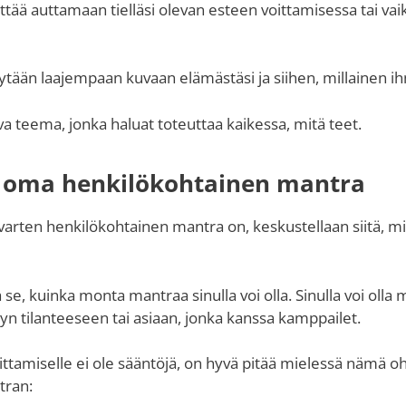
tää auttamaan tielläsi olevan esteen voittamisessa tai vai
ytään laajempaan kuvaan elämästäsi ja siihen, millainen ih
va teema, jonka haluat toteuttaa kaikessa, mitä teet.
 oma henkilökohtainen mantra
 varten henkilökohtainen mantra on, keskustellaan siitä, mi
a se, kuinka monta mantraa sinulla voi olla. Sinulla voi olla 
yyn tilanteeseen tai asiaan, jonka kanssa kamppailet.
ttamiselle ei ole sääntöjä, on hyvä pitää mielessä nämä ohj
tran: