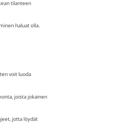
kean tilanteen
minen haluat olla.
ten voit luoda
monta, joista jokainen
eet, jotta löydät