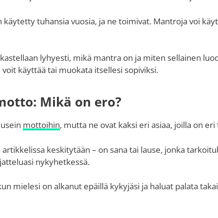
 käytetty tuhansia vuosia, ja ne toimivat. Mantroja voi käyt
rkastellaan lyhyesti, mikä mantra on ja miten sellainen luod
voit käyttää tai muokata itsellesi sopiviksi.
motto: Mikä on ero?
 usein
mottoihin
, mutta ne ovat kaksi eri asiaa, joilla on eri
artikkelissa keskitytään – on sana tai lause, jonka tarkoit
atteluasi nykyhetkessä.
n mielesi on alkanut epäillä kykyjäsi ja haluat palata takai