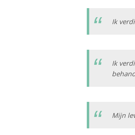
Ik verd
Ik verd
behand
Mijn le