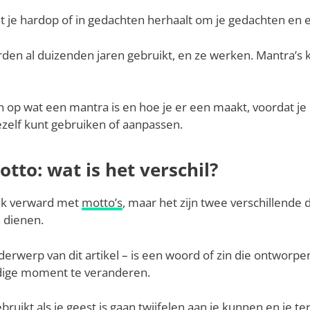
at je hardop of in gedachten herhaalt om je gedachten en e
den al duizenden jaren gebruikt, en ze werken. Mantra’s kun
t in op wat een mantra is en hoe je er een maakt, voordat 
ezelf kunt gebruiken of aanpassen.
tto: wat is het verschil?
ak verward met
motto’s
, maar het zijn twee verschillende 
 dienen.
erwerp van dit artikel – is een woord of zin die ontworpen
idige moment te veranderen.
uikt als je geest is gaan twijfelen aan je kunnen en je ter