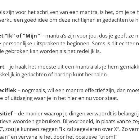
s zijn voor het schrijven van een mantra, is het, om je te 
werkt, een goed idee om deze richtlijnen in gedachten te 
t “Ik” of “Mijn
” – mantra’s zijn voor jou, dus je geeft ze
 persoonlijke uitspraken te beginnen. Soms is dit echter ni
ie gebroken kan worden als het redelijk is.
rt
– je haalt het meeste uit een mantra als je hem gemakke
elijk in gedachten of hardop kunt herhalen.
cifiek
– nogmaals, wil een mantra effectief zijn, dan moet 
 of uitdaging waar je in het hier en nu voor staat.
itief
– de manier waarop je dingen verwoordt is belangri
itieve woorden gebruiken. Bijvoorbeeld, in plaats van te ze
X”, zou je kunnen zeggen “Ik zal zegevieren over X”. Zo ver
aan” en vervang je het door het positieve “triomf”