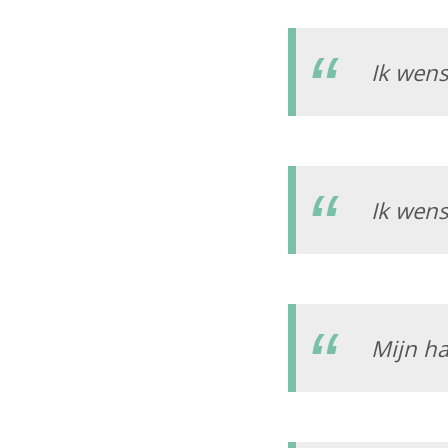
Ik wens
Ik wens
Mijn ha