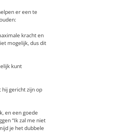
helpen er een te
houden:
 maximale kracht en
et mogelijk, dus dit
lijk kunt
hij gericht zijn op
jk, en een goede
ggen “Ik zal me niet
mijd je het dubbele