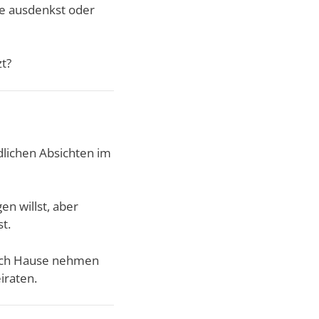
te ausdenkst oder
zt?
dlichen Absichten im
en willst, aber
t.
 nach Hause nehmen
iraten.